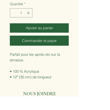
Quantité
*
Ajouter au panier
Commander et payer
Parfait pour les après-ski sur la 
terrasse.
• 100 % Acrylique
• 12″ (30 cm) de longueur
• Style unisexe
• Lavable à la main
NOUS JOINDRE