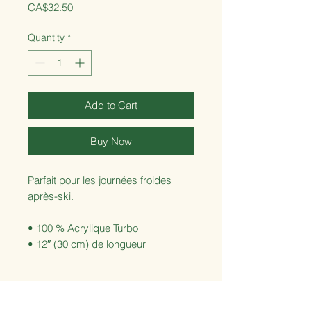
Price
CA$32.50
Quantity
*
Add to Cart
Buy Now
Parfait pour les journées froides 
après-ski.
• 100 % Acrylique Turbo
• 12″ (30 cm) de longueur
• Style unisexe
• Lavable à la main
CONTACT US