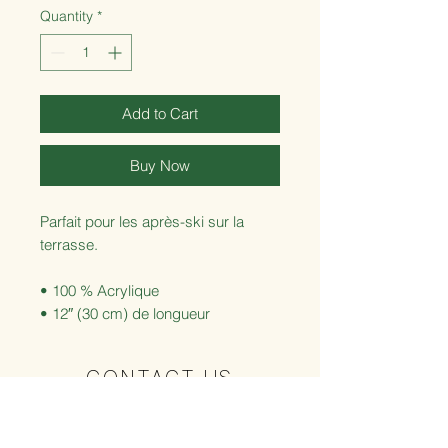
Quantity
*
Add to Cart
Buy Now
Parfait pour les après-ski sur la 
terrasse.
• 100 % Acrylique
• 12″ (30 cm) de longueur
• Style unisexe
• Lavable à la main
CONTACT US